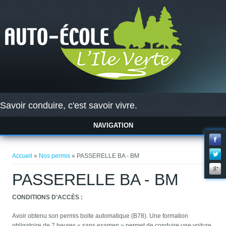
Savoir conduire, c'est savoir vivre.
NAVIGATION
Vous êtes ici
Accueil
»
Nos permis
» PASSERELLE BA - BM
PASSERELLE BA - BM
CONDITIONS D’ACCÈS :
Avoir obtenu son permis boite automatique (B78). Une formation
obligatoire de 7 heures « sans examen » permet de conduire une voiture